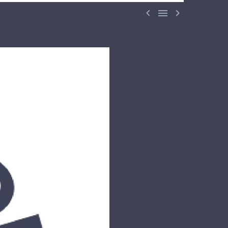


