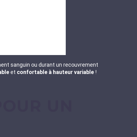
ement sanguin ou durant un recouvrement
able
et
confortable à hauteur variable
!
POUR UN