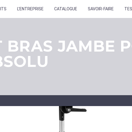
ITS
L’ENTREPRISE
CATALOGUE
SAVOIR-FAIRE
TE
 BRAS JAMBE 
BSOLU