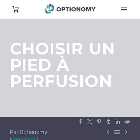
CHOISIR UN
PIED À
PERFUSION



Par Optionomy
Non classé